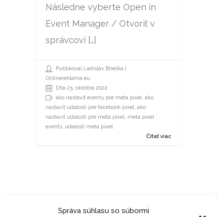
Následne vyberte Open in
Event Manager / Otvoriť v
správcovi […]
Publikoval Ladislav Brieška |
Onlinereklama.eu
Dňa 25. októbra 2022
ako nastaviť eventy pre meta pixel
,
ako
nastaviť udalosti pre facebook pixel
,
ako
nastaviť udalosti pre meta pixel
,
meta pixel
events
, udalosti meta pixel
Čítať viac
Správa súhlasu so súbormi